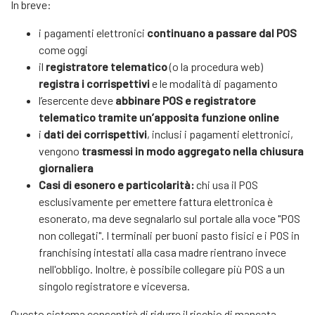
In breve:
i pagamenti elettronici
continuano a passare dal POS
come oggi
il
registratore telematico
(o la procedura web)
registra i corrispettivi
e le modalità di pagamento
l’esercente deve
abbinare POS e registratore
telematico tramite un’apposita funzione online
i
dati dei corrispettivi
, inclusi i pagamenti elettronici,
vengono
trasmessi in modo aggregato nella chiusura
giornaliera
Casi di esonero e particolarità:
chi usa il POS
esclusivamente per emettere fattura elettronica è
esonerato, ma deve segnalarlo sul portale alla voce "POS
non collegati". I terminali per buoni pasto fisici e i POS in
franchising intestati alla casa madre rientrano invece
nell'obbligo. Inoltre, è possibile collegare più POS a un
singolo registratore e viceversa.
Questo sistema consentirà di ridurre il rischio di mancata