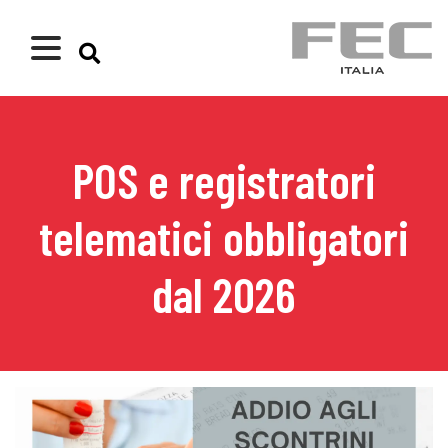
POS e registratori
telematici obbligatori
dal 2026