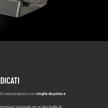
DICATI
2055 viene proposto con
cinglia da polso e
cessori opzionali per un alto livello di