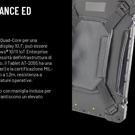
ANCE ED
 Quad-Core per una
isplay 10,1”, può essere
s® 10/11 IoT Enterprise
sità dell’infrastruttura di
, il Tablet AT-2055 ha una
ri) e la certificazione MIL-
o a 1,2m, resistenza a
rature operative.
so con maniglia inclusa per
arantiscono un elevato