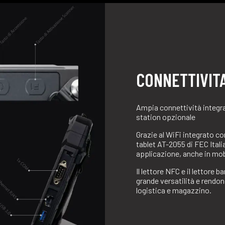
CONNETTIVITA
Ampia connettività integra
station opzionale
Grazie al WiFi integrato co
tablet AT-2055 di FEC Italia
applicazione, anche in mob
Il lettore NFC e il lettore
grande versatilità e rendono
logistica e magazzino.