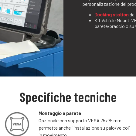
personalizzazione del pro
Docking station
da 
Kit Vehicle Mount-VE
parete/braccio o su 
Specifiche tecniche
Montaggio a parete
Opzionale con supporto VESA 75x75 mm -
permette anche l'installazione su palo/veicoli
in movimento